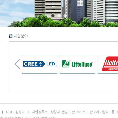
사업분야
텔 | 대표 : 원성규 | 사업장주소 : 성남시 분당구 판교로 255 판교이노밸리 E동 3